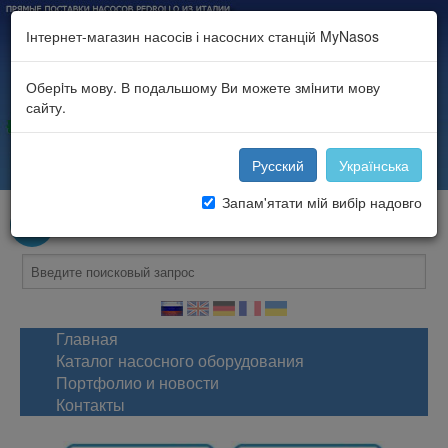
Інтернет-магазин насосів і насосних станцій MyNasos
Оберiть мову. В подальшому Ви можете змiнити мову
сайту.
Русский
Українська
Запам'ятати мiй вибiр надовго
войти
или
зарегистрироваться
.
Ваша корзина
Ваша корзина пуста
Главная
Каталог насосного оборудования
Портфолио и новости
Контакты