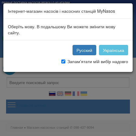
Інтернет-магазин насосів і насосних станцій MyNasos
Оберiть мову. В подальшому Ви можете змiнити мову
сайту.
Русский
Українська
Запам'ятати мiй вибiр надовго
войти
или
зарегистрироваться
.
Ваша корзина
Ваша корзина пуста
Главное меню
Главная
Каталог насосного оборудования
Портфолио и новости
Главная
»
Магазин насосных станций ✆ 098-437-9094
Вы здесь
Контакты