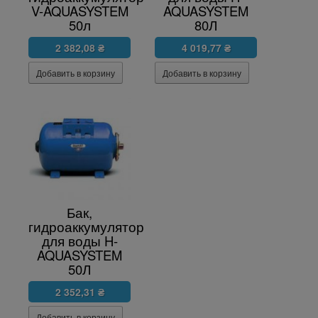
V-AQUASYSTEM
AQUASYSTEM
50л
80Л
2 382,08 ₴
4 019,77 ₴
Бак,
гидроаккумулятор
для воды H-
AQUASYSTEM
50Л
2 352,31 ₴