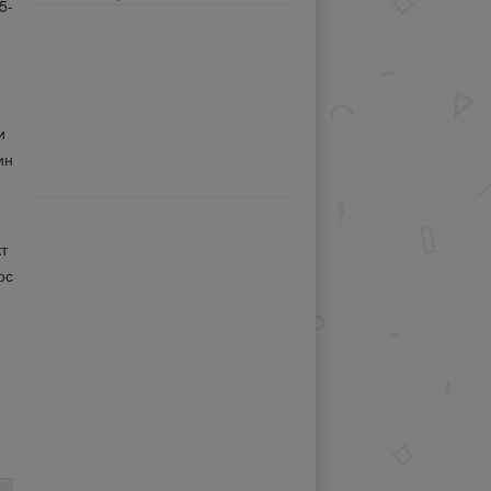
5-
.
и
ин
т
ос