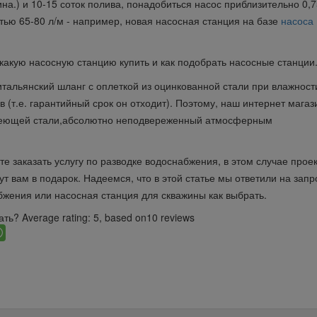
ина.) и 10-15 соток полива, понадобиться насос приблизительно 0,7
тью 65-80 л/м - например, новая насосная станция на базе
насоса
какую насосную станцию купить и как подобрать насосные станции
тальянский шланг с оплеткой из оцинкованной стали при влажност
 (т.е. гарантийный срок он отходит). Поэтому, наш интернет магаз
авеющей стали,абсолютно неподвереженный атмосферным
е заказать услугу по разводке водоснабжения, в этом случае проек
ут вам в подарок. Надеемся, что в этой статье мы ответили на запр
бжения или насосная станция для скважины как выбрать.
ать?
Average rating:
5
, based on
10
reviews