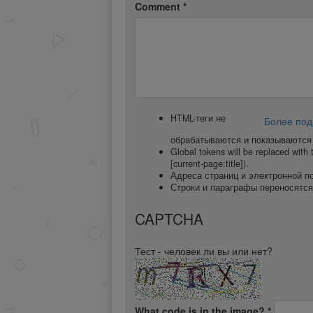
Comment
*
HTML-теги не
Более под
обрабатываются и показываются 
Global tokens will be replaced with t
[current-page:title]).
Адреса страниц и электронной п
Строки и параграфы переносятся
CAPTCHA
Тест - человек ли вы или нет?
What code is in the image?
*