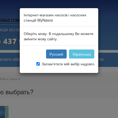
Інтернет-магазин насосів і насосних
станцій MyNasos
Оберiть мову. В подальшому Ви можете
змiнити мову сайту.
Русский
Українська
осного оборудования
Портфолио и новости
Запам'ятати мiй вибiр надовго
9094
»
Новости
ю выбрать?