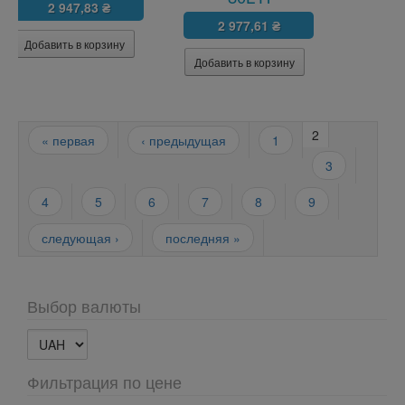
2 947,83 ₴
2 977,61 ₴
Страницы
2
« первая
‹ предыдущая
1
3
4
5
6
7
8
9
следующая ›
последняя »
Выбор валюты
Фильтрация по цене