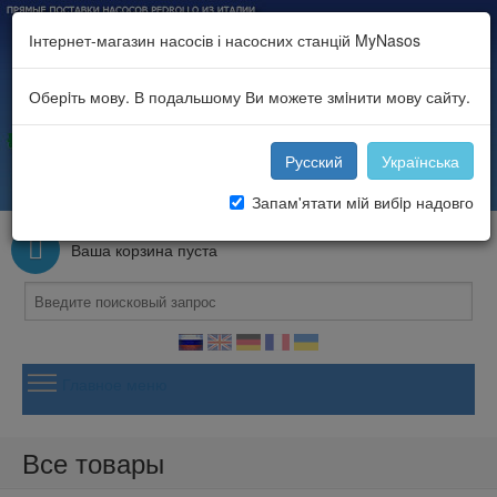
Інтернет-магазин насосів і насосних станцій MyNasos
Оберiть мову. В подальшому Ви можете змiнити мову сайту.
Русский
Українська
Запам'ятати мiй вибiр надовго
войти
или
зарегистрироваться
.
Ваша корзина
Ваша корзина пуста
Главное меню
Главная
Каталог насосного оборудования
Все товары
Портфолио и новости
Контакты