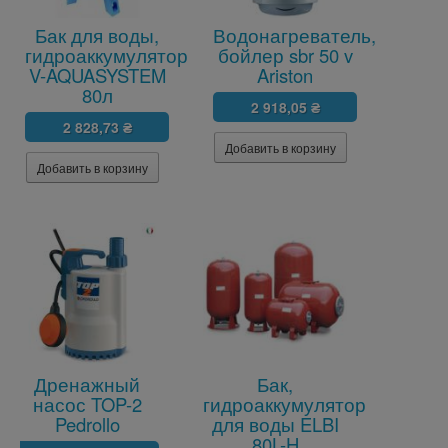
Бак для воды,
Водонагреватель,
гидроаккумулятор
бойлер sbr 50 v
V-AQUASYSTEM
Ariston
80л
2 918,05 ₴
2 828,73 ₴
Дренажный
Бак,
насос TOP-2
гидроаккумулятор
Pedrollo
для воды ELBI
80L-H