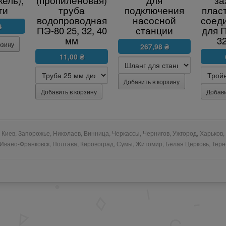
кель),
(пропиленовая)
для
за
ги
труба
подключения
плас
водопроводная
насосной
соед
₴
ПЭ-80 25, 32, 40
станции
для П
мм
32
267,98 ₴
11,00 ₴
Киев, Запорожье, Николаев, Винница, Черкассы, Чернигов, Ужгород, Харьков,
, Ивано-Франковск, Полтава, Кировоград, Сумы, Житомир, Белая Церковь, Тер