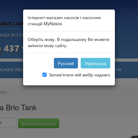
Інтернет-магазин насосів і насосних
станцій MyNasos
Оберiть мову. В подальшому Ви можете
змiнити мову сайту.
Русский
Українська
осного оборудования
Портфолио и новости
Запам'ятати мiй вибiр надовго
9094
a Brio Tank