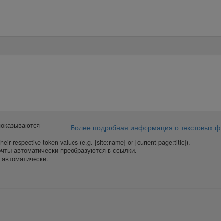
показываются
Более подробная информация о текстовых 
heir respective token values (e.g. [site:name] or [current-page:title]).
очты автоматически преобразуются в ссылки.
 автоматически.