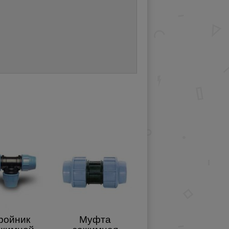
ройник
Муфта
Пусковое реле