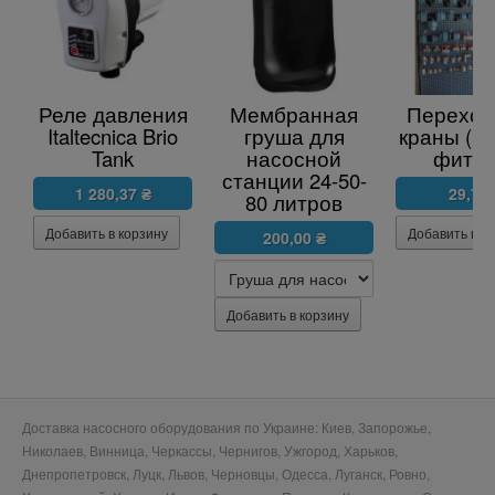
Реле давления
Мембранная
Переход
Italtecnica Brio
груша для
краны (ни
Tank
насосной
фитин
станции 24-50-
1 280,37 ₴
29,78 
80 литров
200,00 ₴
Доставка насосного оборудования по Украине: Киев, Запорожье,
Николаев, Винница, Черкассы, Чернигов, Ужгород, Харьков,
Днепропетровск, Луцк, Львов, Черновцы, Одесса, Луганск, Ровно,